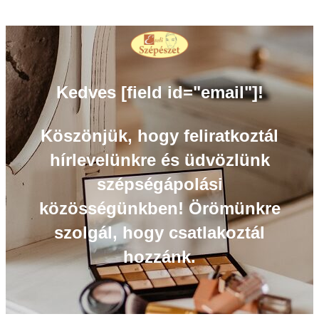
Kedves [field id="email"]!
Köszönjük, hogy feliratkoztál
hírlevelünkre és üdvözlünk
szépségápolási
közösségünkben! Örömünkre
szolgál, hogy csatlakoztál
hozzánk.