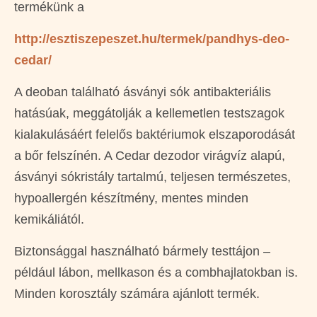
termékünk a
http://esztiszepeszet.hu/termek/pandhys-deo-
cedar/
A deoban található ásványi sók antibakteriális
hatásúak, meggátolják a kellemetlen testszagok
kialakulásáért felelős baktériumok elszaporodását
a bőr felszínén. A Cedar dezodor virágvíz alapú,
ásványi sókristály tartalmú, teljesen természetes,
hypoallergén készítmény, mentes minden
kemikáliától.
Biztonsággal használható bármely testtájon –
például lábon, mellkason és a combhajlatokban is.
Minden korosztály számára ajánlott termék.