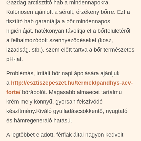
Gazdag arctisztító hab a mindennapokra.
Különösen ajánlott a sérült, érzékeny bőrre. Ezt a
tisztító hab garantálja a bőr mindennapos
higiéniáját, hatékonyan távolítja el a bőrfelületéről
a felhalmozódott szennyeződéseket (kosz,
izzadság, stb.), szem előtt tartva a bőr természetes
pH-ját.
Problémás, irritált bőr napi ápolására ajánljuk
a
http://esztiszepeszet.hu/termek/pandhys-acv-
forte/
bőrápolót. Magasabb almaecet tartalmú
krém mely könnyű, gyorsan felszívódó
készítmény.Kiváló gyulladáscsökkentő, nyugtató
és hámregeneráló hatású.
A legtöbbet eladott, férfiak által nagyon kedvelt