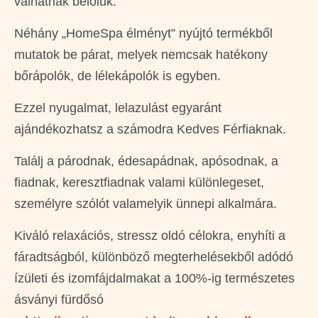
válhatnak belőlük.
Néhány „HomeSpa élményt” nyújtó termékből
mutatok be párat, melyek nemcsak hatékony
bőrápolók, de lélekápolók is egyben.
Ezzel nyugalmat, lelazulást egyaránt
ajándékozhatsz a számodra Kedves Férfiaknak.
Találj a párodnak, édesapádnak, apósodnak, a
fiadnak, keresztfiadnak valami különlegeset,
személyre szólót valamelyik ünnepi alkalmára.
Kiváló relaxációs, stressz oldó célokra, enyhíti a
fáradtságból, különböző megterhelésekből adódó
ízületi és izomfájdalmakat a 100%-ig természetes
ásványi fürdősó