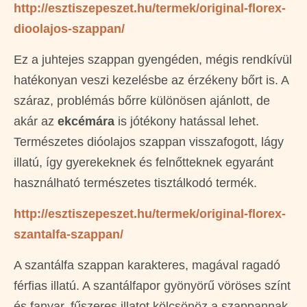
http://esztiszepeszet.hu/termek/original-florex-
dioolajos-szappan/
Ez a juhtejes szappan gyengéden, mégis rendkívül
hatékonyan veszi kezelésbe az érzékeny bőrt is. A
száraz, problémás bőrre különösen ajánlott, de
akár az
ekcémára
is jótékony hatással lehet.
Természetes dióolajos szappan visszafogott, lágy
illatú, így gyerekeknek és felnőtteknek egyaránt
használható természetes tisztálkodó termék.
http://esztiszepeszet.hu/termek/original-florex-
szantalfa-szappan/
A szantálfa szappan karakteres, magával ragadó
férfias illatú. A szantálfapor gyönyörű vöröses színt
és fanyar, fűszeres illatot kölcsönöz a szappannak.