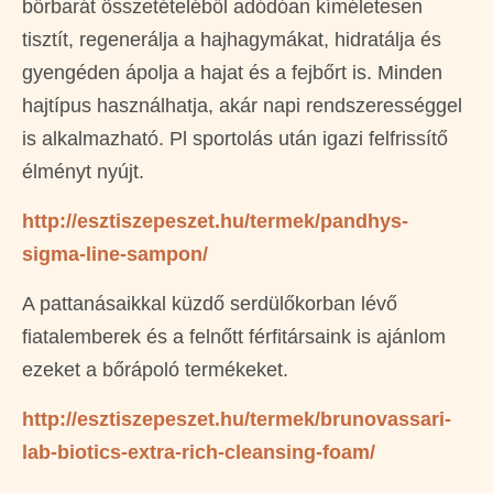
bőrbarát összetételéből adódóan kíméletesen
tisztít, regenerálja a hajhagymákat, hidratálja és
gyengéden ápolja a hajat és a fejbőrt is. Minden
hajtípus használhatja, akár napi rendszerességgel
is alkalmazható. Pl sportolás után igazi felfrissítő
élményt nyújt.
http://esztiszepeszet.hu/termek/pandhys-
sigma-line-sampon/
A pattanásaikkal küzdő serdülőkorban lévő
fiatalemberek és a felnőtt férfitársaink is ajánlom
ezeket a bőrápoló termékeket.
http://esztiszepeszet.hu/termek/brunovassari-
lab-biotics-extra-rich-cleansing-foam/