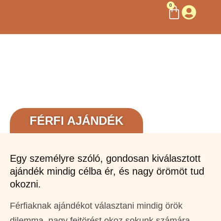
0
FÉRFI AJÁNDÉK
Egy személyre szóló, gondosan kiválasztott
ajándék mindig célba ér, és nagy örömöt tud
okozni.
Férfiaknak ajándékot választani mindig örök
dilemma, nagy fejtörést okoz sokunk számára.