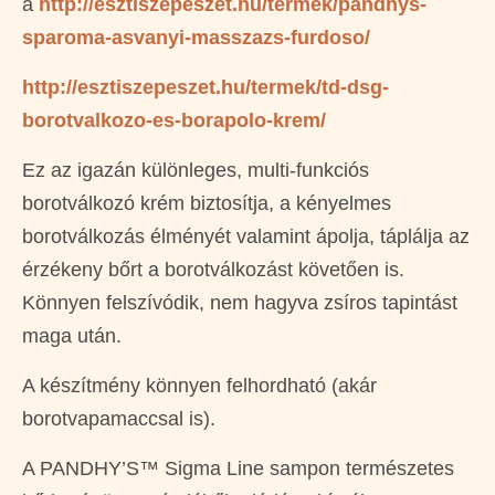
a
http://esztiszepeszet.hu/termek/pandhys-
sparoma-asvanyi-masszazs-furdoso/
http://esztiszepeszet.hu/termek/td-dsg-
borotvalkozo-es-borapolo-krem/
Ez az igazán különleges, multi-funkciós
borotválkozó krém biztosítja, a kényelmes
borotválkozás élményét valamint ápolja, táplálja az
érzékeny bőrt a borotválkozást követően is.
Könnyen felszívódik, nem hagyva zsíros tapintást
maga után.
A készítmény könnyen felhordható (akár
borotvapamaccsal is).
A PANDHY’S™ Sigma Line sampon természetes