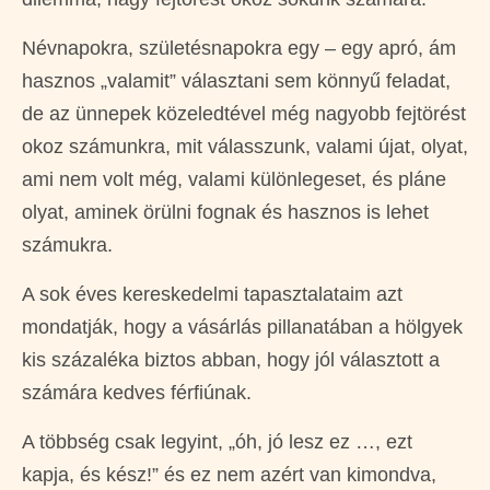
Névnapokra, születésnapokra egy – egy apró, ám
hasznos „valamit” választani sem könnyű feladat,
de az ünnepek közeledtével még nagyobb fejtörést
okoz számunkra, mit válasszunk, valami újat, olyat,
ami nem volt még, valami különlegeset, és pláne
olyat, aminek örülni fognak és hasznos is lehet
számukra.
A sok éves kereskedelmi tapasztalataim azt
mondatják, hogy a vásárlás pillanatában a hölgyek
kis százaléka biztos abban, hogy jól választott a
számára kedves férfiúnak.
A többség csak legyint, „óh, jó lesz ez …, ezt
kapja, és kész!” és ez nem azért van kimondva,