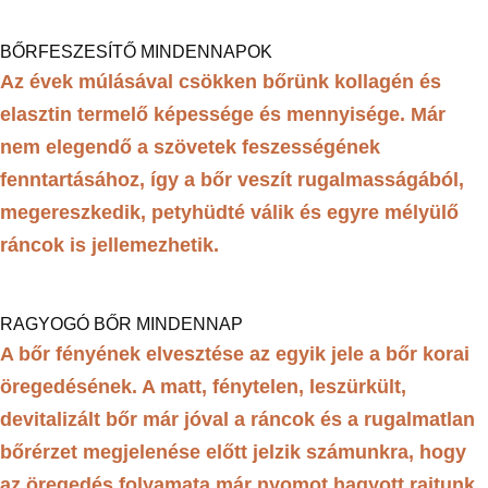
BŐRFESZESÍTŐ MINDENNAPOK
Az évek múlásával csökken bőrünk kollagén és
elasztin termelő képessége és mennyisége. Már
nem elegendő a szövetek feszességének
fenntartásához, így a bőr veszít rugalmasságából,
megereszkedik, petyhüdté válik és egyre mélyülő
ráncok is jellemezhetik.
RAGYOGÓ BŐR MINDENNAP
A bőr fényének elvesztése az egyik jele a bőr korai
öregedésének. A matt, fénytelen, leszürkült,
devitalizált bőr már jóval a ráncok és a rugalmatlan
bőrérzet megjelenése előtt jelzik számunkra, hogy
az öregedés folyamata már nyomot hagyott rajtunk