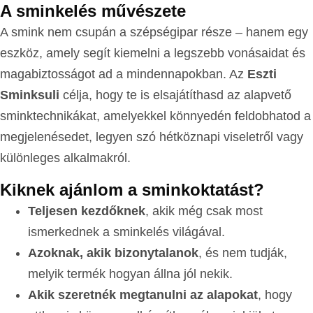
A sminkelés művészete
A smink nem csupán a szépségipar része – hanem egy
eszköz, amely segít kiemelni a legszebb vonásaidat és
magabiztosságot ad a mindennapokban. Az
Eszti
Sminksuli
célja, hogy te is elsajátíthasd az alapvető
sminktechnikákat, amelyekkel könnyedén feldobhatod a
megjelenésedet, legyen szó hétköznapi viseletről vagy
különleges alkalmakról.
Kiknek ajánlom a sminkoktatást?
Teljesen kezdőknek
, akik még csak most
ismerkednek a sminkelés világával.
Azoknak, akik bizonytalanok
, és nem tudják,
melyik termék hogyan állna jól nekik.
Akik szeretnék megtanulni az alapokat
, hogy