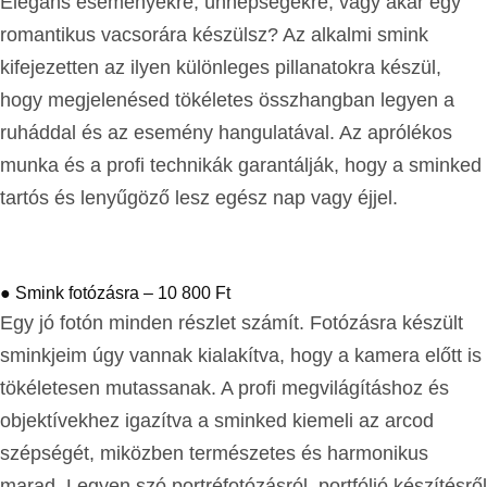
Elegáns eseményekre, ünnepségekre, vagy akár egy
romantikus vacsorára készülsz? Az alkalmi smink
kifejezetten az ilyen különleges pillanatokra készül,
hogy megjelenésed tökéletes összhangban legyen a
ruháddal és az esemény hangulatával. Az aprólékos
munka és a profi technikák garantálják, hogy a sminked
tartós és lenyűgöző lesz egész nap vagy éjjel.
● Smink fotózásra – 10 800 Ft
Egy jó fotón minden részlet számít. Fotózásra készült
sminkjeim úgy vannak kialakítva, hogy a kamera előtt is
tökéletesen mutassanak. A profi megvilágításhoz és
objektívekhez igazítva a sminked kiemeli az arcod
szépségét, miközben természetes és harmonikus
marad. Legyen szó portréfotózásról, portfólió készítésről