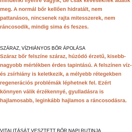
mindenki ilyenre vágyik, de csak keveseknek adatik
meg. A normál bőr kellően hidratált, nem
pattanásos, nincsenek rajta mitesszerek, nem
ráncosodik, mindig sima és feszes.
SZÁRAZ, VÍZHIÁNYOS BŐR ÁPOLÁSA
Száraz bőr felszíne száraz, húzódó érzetű, kisebb-
nagyobb mértékben érdes tapintású. A felszínen víz-
és zsírhiány is keletkezik, a mélyebb rétegekben
regenerációs problémák léphetnek fel. Ezért
könnyen válik érzékennyé, gyulladásra is
hajlamosabb, leginkább hajlamos a ráncosodásra.
VITALITÁSÁT VESZTETT BŐR NAPI RUTINJA