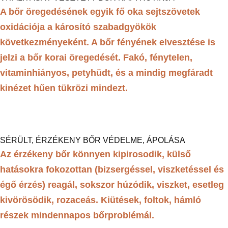
A bőr öregedésének egyik fő oka sejtszövetek
oxidációja a károsító szabadgyökök
következményeként. A bőr fényének elvesztése is
jelzi a bőr korai öregedését. Fakó, fénytelen,
vitaminhiányos, petyhüdt, és a mindig megfáradt
kinézet hűen tükrözi mindezt.
SÉRÜLT, ÉRZÉKENY BŐR VÉDELME, ÁPOLÁSA
Az érzékeny bőr könnyen kipirosodik, külső
hatásokra fokozottan (bizsergéssel, viszketéssel és
égő érzés) reagál, sokszor húzódik, viszket, esetleg
kivörösödik, rozaceás. Kiütések, foltok, hámló
részek mindennapos bőrproblémái.