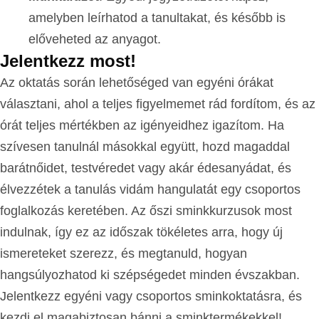
amelyben leírhatod a tanultakat, és később is
előveheted az anyagot.
Jelentkezz most!
Az oktatás során lehetőséged van egyéni órákat
választani, ahol a teljes figyelmemet rád fordítom, és az
órát teljes mértékben az igényeidhez igazítom. Ha
szívesen tanulnál másokkal együtt, hozd magaddal
barátnőidet, testvéredet vagy akár édesanyádat, és
élvezzétek a tanulás vidám hangulatát egy csoportos
foglalkozás keretében. Az őszi sminkkurzusok most
indulnak, így ez az időszak tökéletes arra, hogy új
ismereteket szerezz, és megtanuld, hogyan
hangsúlyozhatod ki szépségedet minden évszakban.
Jelentkezz egyéni vagy csoportos sminkoktatásra, és
kezdj el magabiztosan bánni a sminktermékekkel!