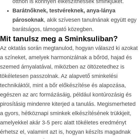
otthon is könnyen elkészíthessék sminkjüket.
Barátnőknek, testvéreknek, anya-lánya
párosoknak
, akik szívesen tanulnának együtt egy
barátságos, támogató közegben.
Mit tanulsz meg a Sminksuliban?
Az oktatás során megtanulod, hogyan válaszd ki azokat
a színeket, amelyek harmonizálnak a bőröd, hajad és
szemed árnyalatával, miközben az öltözetedhez is
tökéletesen passzolnak. Az alapvető sminkelési
technikáktól, mint a bőr előkészítése és alapozása,
egészen az arc formázásáig, például kontúrozásig és
pirosításig mindenre kiterjed a tanulás. Megismerheted
a gyors, hétköznapi sminkek elkészítésének trükkjeit,
amelyekkel akár 3-5 perc alatt tökéletes eredményt
érhetsz el, valamint azt is, hogyan készíts magadnak