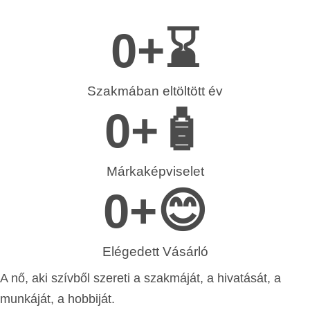
0
+⌛
Szakmában eltöltött év
0
+🧴
Márkaképviselet
0
+😊
Elégedett Vásárló
A nő, aki szívből szereti a szakmáját, a hivatását, a
munkáját, a hobbiját.