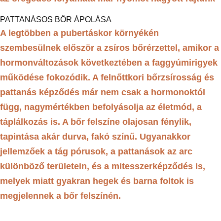
PATTANÁSOS BŐR ÁPOLÁSA
A legtöbben a pubertáskor környékén
szembesülnek először a zsíros bőrérzettel, amikor a
hormonváltozások következtében a faggyúmirigyek
működése fokozódik. A felnőttkori bőrzsírosság és
pattanás képződés már nem csak a hormonoktól
függ, nagymértékben befolyásolja az életmód, a
táplálkozás is. A bőr felszíne olajosan fénylik,
tapintása akár durva, fakó színű. Ugyanakkor
jellemzőek a tág pórusok, a pattanások az arc
különböző területein, és a mitesszerképződés is,
melyek miatt gyakran hegek és barna foltok is
megjelennek a bőr felszínén.