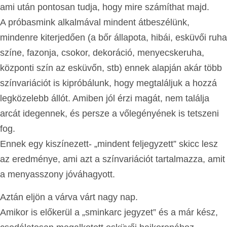
ami után pontosan tudja, hogy mire számíthat majd.
A próbasmink alkalmával mindent átbeszélünk,
mindenre kiterjedően (a bőr állapota, hibái, esküvői ruha
színe, fazonja, csokor, dekoráció, menyecskeruha,
központi szín az esküvőn, stb) ennek alapján akár több
színvariációt is kipróbálunk, hogy megtaláljuk a hozzá
legközelebb állót. Amiben jól érzi magát, nem találja
arcát idegennek, és persze a vőlegényének is tetszeni
fog.
Ennek egy kiszínezett- „mindent feljegyzett” skicc lesz
az eredménye, ami azt a színvariációt tartalmazza, amit
a menyasszony jóváhagyott.
Aztán eljön a várva várt nagy nap.
Amikor is előkerül a „sminkarc jegyzet” és a már kész,