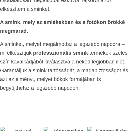
csodálatosan megalkotott esküvői hajkoronához
elkészítem a sminket.
A smink, mely az emlékekben és a fotókon örökké
megmarad.
A sminket, melyet megálmodsz a legszebb napodra –
mi elkészítjük
professzionális smink
termékek széles
szín kavalkádjából kiválasztva a neked legjobban illőt.
Garantáljuk a smink tartósságát, a magabiztosságot és
azt az élményt, melyet bókok formájában is
begyűjthetsz a legszebb napodon.