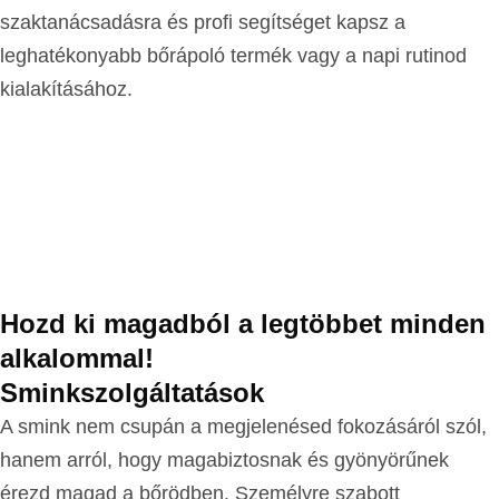
szaktanácsadásra és profi segítséget kapsz a
leghatékonyabb bőrápoló termék vagy a napi rutinod
kialakításához.
Hozd ki magadból a legtöbbet minden
alkalommal!
Sminkszolgáltatások
A smink nem csupán a megjelenésed fokozásáról szól,
hanem arról, hogy magabiztosnak és gyönyörűnek
érezd magad a bőrödben. Személyre szabott