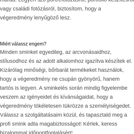
vagy családi fotózásról, biztosítom, hogy a
végeredmény lenyűgöző lesz.
Miért válassz engem?
Minden sminket egyedileg, az arcvonásaidhoz,
stílusodhoz és az adott alkalomhoz igazítva készítek el.
Kizárólag minőségi, bőrbarát termékeket használok,
hogy a végeredmény ne csupán gyönyörű, hanem
tartós is legyen. A sminkelés során mindig figyelembe
veszem az igényeidet és kívánságaidat, hogy a
végeredmény tökéletesen tükrözze a személyiségedet.
Válassz a szolgáltatásaim közül, és tapasztald meg a
profi smink adta magabiztosságot! Kérlek, keress
bizalommal időpontfoglalásért!