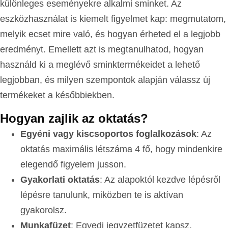
különleges eseményekre alkalmi sminket. Az
eszközhasználat is kiemelt figyelmet kap: megmutatom,
melyik ecset mire való, és hogyan érheted el a legjobb
eredményt. Emellett azt is megtanulhatod, hogyan
használd ki a meglévő sminktermékeidet a lehető
legjobban, és milyen szempontok alapján válassz új
termékeket a későbbiekben.
Hogyan zajlik az oktatás?
Egyéni vagy kiscsoportos foglalkozások
: Az
oktatás maximális létszáma 4 fő, hogy mindenkire
elegendő figyelem jusson.
Gyakorlati oktatás
: Az alapoktól kezdve lépésről
lépésre tanulunk, miközben te is aktívan
gyakorolsz.
Munkafüzet
: Egyedi jegyzetfüzetet kapsz,