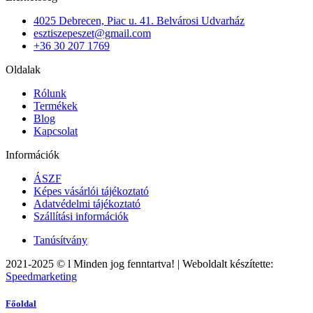
4025 Debrecen, Piac u. 41. Belvárosi Udvarház
esztiszepeszet@gmail.com
+36 30 207 1769
Oldalak
Rólunk
Termékek
Blog
Kapcsolat
Információk
ÁSZF
Képes vásárlói tájékoztató
Adatvédelmi tájékoztató
Szállítási információk
Tanúsítvány
2021-2025 © l Minden jog fenntartva! | Weboldalt készítette:
Speedmarketing
Főoldal