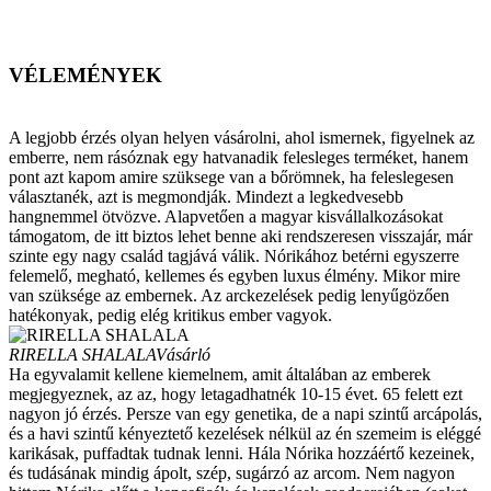
VÉLEMÉNYEK
A legjobb érzés olyan helyen vásárolni, ahol ismernek, figyelnek az
emberre, nem rásóznak egy hatvanadik felesleges terméket, hanem
pont azt kapom amire szüksege van a bőrömnek, ha feleslegesen
választanék, azt is megmondják. Mindezt a legkedvesebb
hangnemmel ötvözve. Alapvetően a magyar kisvállalkozásokat
támogatom, de itt biztos lehet benne aki rendszeresen visszajár, már
szinte egy nagy család tagjává válik. Nórikához betérni egyszerre
felemelő, megható, kellemes és egyben luxus élmény. Mikor mire
van szüksége az embernek. Az arckezelések pedig lenyűgözően
hatékonyak, pedig elég kritikus ember vagyok.
RIRELLA SHALALA
Vásárló
Ha egyvalamit kellene kiemelnem, amit általában az emberek
megjegyeznek, az az, hogy letagadhatnék 10-15 évet. 65 felett ezt
nagyon jó érzés. Persze van egy genetika, de a napi szintű arcápolás,
és a havi szintű kényeztető kezelések nélkül az én szemeim is eléggé
karikásak, puffadtak tudnak lenni. Hála Nórika hozzáértő kezeinek,
és tudásának mindig ápolt, szép, sugárzó az arcom. Nem nagyon