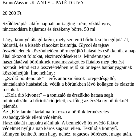
BrunoVassari -KIANTY – PATÉ D UVA
20.200
Ft
Szőlőterápiás aktív nappali anti-aging krém, vízhiányos,
ráncosodásra hajlamos és érzékeny bőrre. 50 ml
Lágy, könnyű állagú krém, mely serkenti bőrünk sejtmegújulását,
hidratál, és a kisebb ráncokat kisimítja. Glycol és tejsav
összetételének köszönhetően bőrmegújító hatású és csökkentik a nap
által okozott foltokat, elszineződéseket is. Mindennapos
használatával bőrünknek rugalmasságot és fiatalos megjelenést
biztosít. Mind ezt a összetételében rejlő különleges hatóanyagainak
köszönhetjük. Íme néhány:
. „Szőlő polifenolok” – erős antioxidánsok -öregedésgátló,
ránctalanító hatásásúak, védik a bőrünkben lévő kollagén és elasztin
rostokat.
. „Kola dió kivonat” – a tonizáló és érszűkítő hatása segít
minimalizálni a bőrirritáció jeleit, ez főleg az érzékeny bőrűeknél
jelentős.
Az „E Vitamin” tartalma fokozza a bőrünk természetes
szabadgyökök elleni védelmét.
Használatát nappalra ajánljuk. A bennelévő fényvédő faktor
védelmet nyújt a nap káros sugarai ellen. Textúrája könnyű,
könnyen kenhető, nem hagy nehéz, ragacsos bőrérzetet maga után.