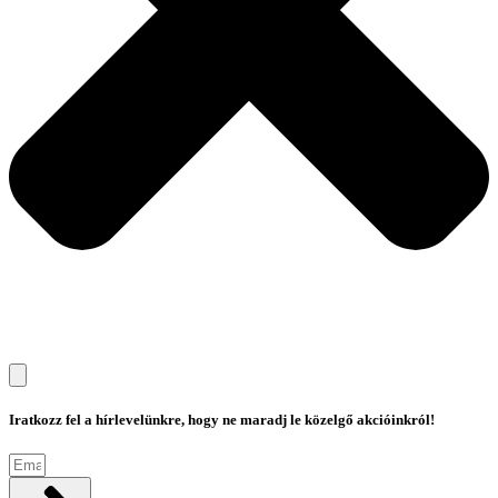
Iratkozz fel a hírlevelünkre, hogy ne maradj le közelgő akcióinkról!