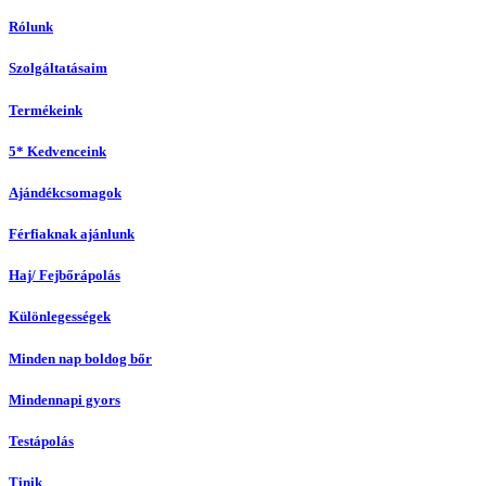
Rólunk
Szolgáltatásaim
Termékeink
5* Kedvenceink
Ajándékcsomagok
Férfiaknak ajánlunk
Haj/ Fejbőrápolás
Különlegességek
Minden nap boldog bőr
Mindennapi gyors
Testápolás
Tinik