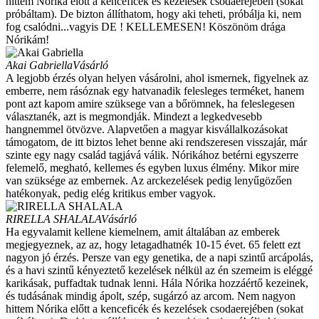
hittem Nórika előtt a kenceficék és kezelések csodaerejében (sokat
próbáltam). De bizton állíthatom, hogy aki teheti, próbálja ki, nem
fog csalódni...vagyis DE ! KELLEMESEN! Köszönöm drága
Nórikám!
Akai Gabriella
Vásárló
A legjobb érzés olyan helyen vásárolni, ahol ismernek, figyelnek az
emberre, nem rásóznak egy hatvanadik felesleges terméket, hanem
pont azt kapom amire szüksege van a bőrömnek, ha feleslegesen
választanék, azt is megmondják. Mindezt a legkedvesebb
hangnemmel ötvözve. Alapvetően a magyar kisvállalkozásokat
támogatom, de itt biztos lehet benne aki rendszeresen visszajár, már
szinte egy nagy család tagjává válik. Nórikához betérni egyszerre
felemelő, megható, kellemes és egyben luxus élmény. Mikor mire
van szüksége az embernek. Az arckezelések pedig lenyűgözően
hatékonyak, pedig elég kritikus ember vagyok.
RIRELLA SHALALA
Vásárló
Ha egyvalamit kellene kiemelnem, amit általában az emberek
megjegyeznek, az az, hogy letagadhatnék 10-15 évet. 65 felett ezt
nagyon jó érzés. Persze van egy genetika, de a napi szintű arcápolás,
és a havi szintű kényeztető kezelések nélkül az én szemeim is eléggé
karikásak, puffadtak tudnak lenni. Hála Nórika hozzáértő kezeinek,
és tudásának mindig ápolt, szép, sugárzó az arcom. Nem nagyon
hittem Nórika előtt a kenceficék és kezelések csodaerejében (sokat