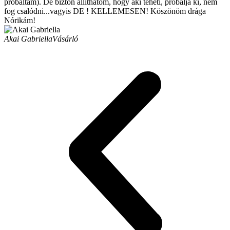
próbáltam). De bizton állíthatom, hogy aki teheti, próbálja ki, nem
fog csalódni...vagyis DE ! KELLEMESEN! Köszönöm drága
Nórikám!
Akai Gabriella
Vásárló