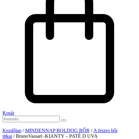
Kosár
Kezdőlap
/
MINDENNAP BOLDOG BŐR
/
A feszes bőr
titkai
/ BrunoVassari -KIANTY – PATÉ D UVA