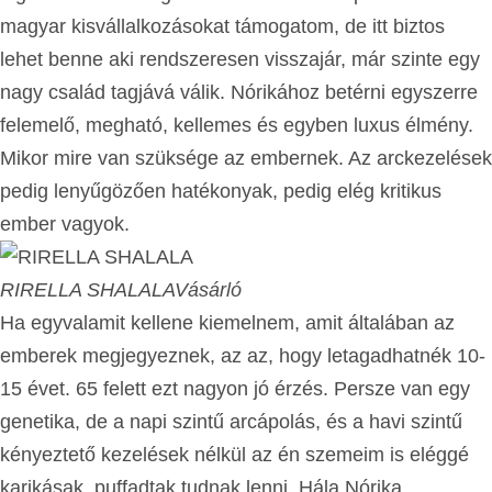
magyar kisvállalkozásokat támogatom, de itt biztos
lehet benne aki rendszeresen visszajár, már szinte egy
nagy család tagjává válik. Nórikához betérni egyszerre
felemelő, megható, kellemes és egyben luxus élmény.
Mikor mire van szüksége az embernek. Az arckezelések
pedig lenyűgözően hatékonyak, pedig elég kritikus
ember vagyok.
RIRELLA SHALALA
Vásárló
Ha egyvalamit kellene kiemelnem, amit általában az
emberek megjegyeznek, az az, hogy letagadhatnék 10-
15 évet. 65 felett ezt nagyon jó érzés. Persze van egy
genetika, de a napi szintű arcápolás, és a havi szintű
kényeztető kezelések nélkül az én szemeim is eléggé
karikásak, puffadtak tudnak lenni. Hála Nórika