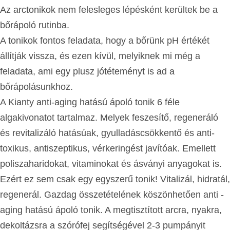
Az arctonikok nem felesleges lépésként kerültek be a
bőrápoló rutinba.
A tonikok fontos feladata, hogy a bőrünk pH értékét
állítják vissza, és ezen kívül, melyiknek mi még a
feladata, ami egy plusz jótéteményt is ad a
bőrápolásunkhoz.
A Kianty anti-aging hatású ápoló tonik 6 féle
algakivonatot tartalmaz. Melyek feszesítő, regeneráló
és revitalizáló hatásúak, gyulladáscsökkentő és anti-
toxikus, antiszeptikus, vérkeringést javítóak. Emellett
poliszaharidokat, vitaminokat és ásványi anyagokat is.
Ezért ez sem csak egy egyszerű tonik! Vitalizál, hidratál,
regenerál. Gazdag összetételének köszönhetően anti -
aging hatású ápoló tonik. A megtisztított arcra, nyakra,
dekoltázsra a szórófej segítségével 2-3 pumpányit