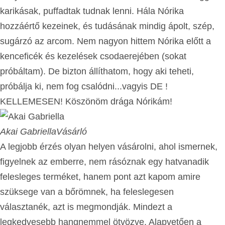
karikásak, puffadtak tudnak lenni. Hála Nórika
hozzáértő kezeinek, és tudásának mindig ápolt, szép,
sugárzó az arcom. Nem nagyon hittem Nórika előtt a
kenceficék és kezelések csodaerejében (sokat
próbáltam). De bizton állíthatom, hogy aki teheti,
próbálja ki, nem fog csalódni...vagyis DE !
KELLEMESEN! Köszönöm drága Nórikám!
Akai Gabriella
Vásárló
A legjobb érzés olyan helyen vásárolni, ahol ismernek,
figyelnek az emberre, nem rásóznak egy hatvanadik
felesleges terméket, hanem pont azt kapom amire
szüksege van a bőrömnek, ha feleslegesen
választanék, azt is megmondják. Mindezt a
legkedvesebb hangnemmel ötvözve. Alapvetően a