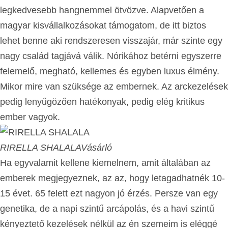
legkedvesebb hangnemmel ötvözve. Alapvetően a
magyar kisvállalkozásokat támogatom, de itt biztos
lehet benne aki rendszeresen visszajár, már szinte egy
nagy család tagjává válik. Nórikához betérni egyszerre
felemelő, megható, kellemes és egyben luxus élmény.
Mikor mire van szüksége az embernek. Az arckezelések
pedig lenyűgözően hatékonyak, pedig elég kritikus
ember vagyok.
RIRELLA SHALALA
Vásárló
Ha egyvalamit kellene kiemelnem, amit általában az
emberek megjegyeznek, az az, hogy letagadhatnék 10-
15 évet. 65 felett ezt nagyon jó érzés. Persze van egy
genetika, de a napi szintű arcápolás, és a havi szintű
kényeztető kezelések nélkül az én szemeim is eléggé