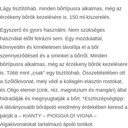
Lágy tisztítóhab, minden bőrtípusra alkalmas, még az
érzékeny bőrök kezelésére is. 150 ml kiszerelés.
Egyszerű és gyors használni. Nem szükséges
használat előtt felrázni sem. Egy mozdulattal,
könnyedén és kíméletesen távolítja el a bőr
szennyeződéseit és a sminket a bőrről. Minden
bőrtípusra alkalmas, még az érzékeny bőrök kezelésére
is. Több mint „csak” egy tisztítóhab. Összetételében ott
a Szőlőkivonat, mely védi a kollagén elasztin rostokat,
és Oligo elemei (cink, réz, magnézium és mangán) által
hidratálják és megnyugtatják a bőrt. *Esztiszépségtipp:
A látványosabb bőrápoló eredmény érdekében keresd a
párját a – KIANTY – PIOGGIA DI VIGNA –
Algakivonatokat tartalmazó ápoló tonikot.