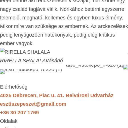
lehet benne aki rendszeresen visszajár, már szinte egy
nagy család tagjává válik. Nórikához betérni egyszerre
felemelő, megható, kellemes és egyben luxus élmény.
Mikor mire van szüksége az embernek. Az arckezelések
pedig lenyűgözően hatékonyak, pedig elég kritikus
ember vagyok.
RIRELLA SHALALA
Vásárló
Elérhetőség
4025 Debrecen, Piac u. 41. Belvárosi Udvarház
esztiszepeszet@gmail.com
+36 30 207 1769
Oldalak