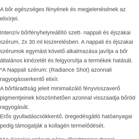
A bőr egészséges fényének és megjelenésének az
elixírjei.
Intenzív bőrfényhelyreállító szett- nappali és éjszakai
szérum, 2x 30 ml kiszerelésben. A nappali és éjszakai
szérumok egymást követő alkalmazása javítja a bőr
általános kinézetét és felgyorsítja a termékek hatását.
*A Nappali szérum: (Radiance Shot) azonnali
ragyogásserkentő elixír.
A bőrfáradtság jeleit minimalizáló fényvisszaverő
pigmentjeinek köszönhetően azonnal visszaadja bőröd
ragyogását.
Erős gyulladáscsökkentő, öregedésgátló hatóanyagai
pedig támogatják a kollagén termelődését.