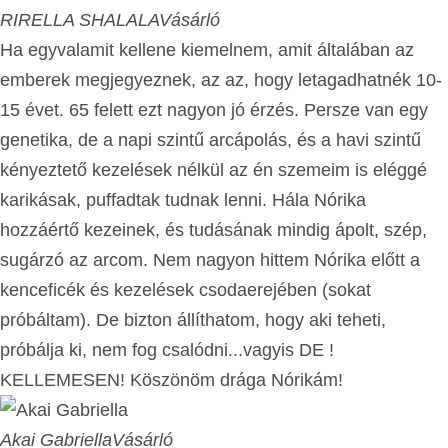
RIRELLA SHALALA
Vásárló
Ha egyvalamit kellene kiemelnem, amit általában az
emberek megjegyeznek, az az, hogy letagadhatnék 10-
15 évet. 65 felett ezt nagyon jó érzés. Persze van egy
genetika, de a napi szintű arcápolás, és a havi szintű
kényeztető kezelések nélkül az én szemeim is eléggé
karikásak, puffadtak tudnak lenni. Hála Nórika
hozzáértő kezeinek, és tudásának mindig ápolt, szép,
sugárzó az arcom. Nem nagyon hittem Nórika előtt a
kenceficék és kezelések csodaerejében (sokat
próbáltam). De bizton állíthatom, hogy aki teheti,
próbálja ki, nem fog csalódni...vagyis DE !
KELLEMESEN! Köszönöm drága Nórikám!
Akai Gabriella
Vásárló