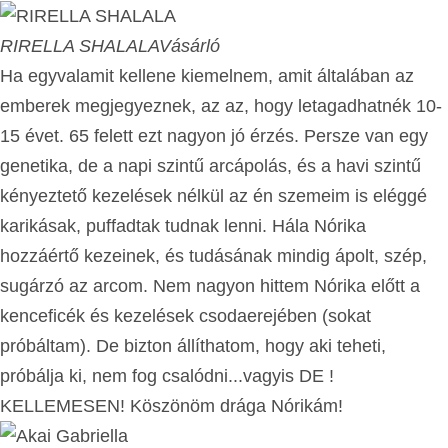
RIRELLA SHALALA
Vásárló
Ha egyvalamit kellene kiemelnem, amit általában az
emberek megjegyeznek, az az, hogy letagadhatnék 10-
15 évet. 65 felett ezt nagyon jó érzés. Persze van egy
genetika, de a napi szintű arcápolás, és a havi szintű
kényeztető kezelések nélkül az én szemeim is eléggé
karikásak, puffadtak tudnak lenni. Hála Nórika
hozzáértő kezeinek, és tudásának mindig ápolt, szép,
sugárzó az arcom. Nem nagyon hittem Nórika előtt a
kenceficék és kezelések csodaerejében (sokat
próbáltam). De bizton állíthatom, hogy aki teheti,
próbálja ki, nem fog csalódni...vagyis DE !
KELLEMESEN! Köszönöm drága Nórikám!