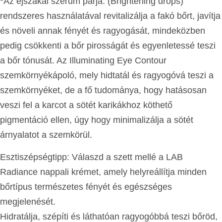
*Az éjszakai szérum párja: (Brightening drops)
rendszeres használatával revitalizálja a fakó bőrt, javítja
és növeli annak fényét és ragyogását, mindeközben
pedig csökkenti a bőr pirosságát és egyenletessé teszi
a bőr tónusát. Az Illuminating Eye Contour
szemkörnyékápoló, mely hidtatál és ragyogóvá teszi a
szemkörnyéket, de a fő tudománya, hogy hatásosan
veszi fel a karcot a sötét karikákhoz köthető
pigmentáció ellen, úgy hogy minimalizálja a sötét
árnyalatot a szemkörül.
Esztiszépségtipp: Válaszd a szett mellé a LAB
Radiance nappali krémet, amely helyreállítja minden
bőrtípus természetes fényét és egészséges
megjelenését.
Hidratálja, szépíti és láthatóan ragyogóbbá teszi bőröd,