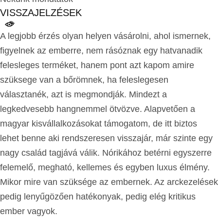
VISSZAJELZÉSEK
A legjobb érzés olyan helyen vásárolni, ahol ismernek,
figyelnek az emberre, nem rásóznak egy hatvanadik
felesleges terméket, hanem pont azt kapom amire
szüksege van a bőrömnek, ha feleslegesen
választanék, azt is megmondják. Mindezt a
legkedvesebb hangnemmel ötvözve. Alapvetően a
magyar kisvállalkozásokat támogatom, de itt biztos
lehet benne aki rendszeresen visszajár, már szinte egy
nagy család tagjává válik. Nórikához betérni egyszerre
felemelő, megható, kellemes és egyben luxus élmény.
Mikor mire van szüksége az embernek. Az arckezelések
pedig lenyűgözően hatékonyak, pedig elég kritikus
ember vagyok.