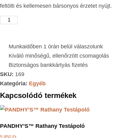
feltölti és kellemesen bársonyos érzetet nyújt.
KOSÁRBA TESZEM
Munkaidőben 1 órán belül válaszolunk
Kiváló minőségű, ellenőrzött csomagolás
Biztonságos bankkártyás fizetés
SKU:
169
Kategória:
Egyéb
Kapcsolódó termékek
PANDHY’S™ Rathany Testápoló
5.850
Ft