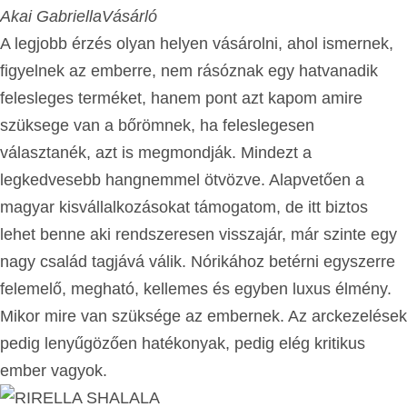
Akai Gabriella
Vásárló
A legjobb érzés olyan helyen vásárolni, ahol ismernek,
figyelnek az emberre, nem rásóznak egy hatvanadik
felesleges terméket, hanem pont azt kapom amire
szüksege van a bőrömnek, ha feleslegesen
választanék, azt is megmondják. Mindezt a
legkedvesebb hangnemmel ötvözve. Alapvetően a
magyar kisvállalkozásokat támogatom, de itt biztos
lehet benne aki rendszeresen visszajár, már szinte egy
nagy család tagjává válik. Nórikához betérni egyszerre
felemelő, megható, kellemes és egyben luxus élmény.
Mikor mire van szüksége az embernek. Az arckezelések
pedig lenyűgözően hatékonyak, pedig elég kritikus
ember vagyok.