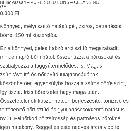
BrunoVassari – PURE SOLUTIONS – CLEANSING
GEL
8.800
Ft
Könnyed, mélytisztító hatású gél, zsíros, pattanásos
bőrre. 150 ml kiszerelés.
Ez a könnyed, géles habzó arctisztító megszabadít
minden apró bőrhibától, összehúzza a pórusokat és
szabályozza a faggyútermelődést is. Magas
zsíreltávolító és bőrjavító tulajdonságának
köszönhetően egyensúlyba hozza a zsíros bőrfelszínt,
így tiszta, friss bőrérzetet hagy maga után.
Összetételének köszönhetően bőrfeszesítő, tonizáló és
fertőtlenítő bőrtisztító és gyulladáscsökkentő hatást is
nyújt. Felnőtkori bőrzsírosság és pattnásos bőröknél
igen hatékony. Reggel és este nedves arcra vidd fel