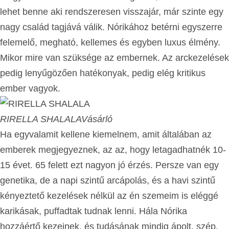
lehet benne aki rendszeresen visszajár, már szinte egy
nagy család tagjává válik. Nórikához betérni egyszerre
felemelő, megható, kellemes és egyben luxus élmény.
Mikor mire van szüksége az embernek. Az arckezelések
pedig lenyűgözően hatékonyak, pedig elég kritikus
ember vagyok.
RIRELLA SHALALA
Vásárló
Ha egyvalamit kellene kiemelnem, amit általában az
emberek megjegyeznek, az az, hogy letagadhatnék 10-
15 évet. 65 felett ezt nagyon jó érzés. Persze van egy
genetika, de a napi szintű arcápolás, és a havi szintű
kényeztető kezelések nélkül az én szemeim is eléggé
karikásak, puffadtak tudnak lenni. Hála Nórika
hozzáértő kezeinek, és tudásának mindig ápolt, szép,