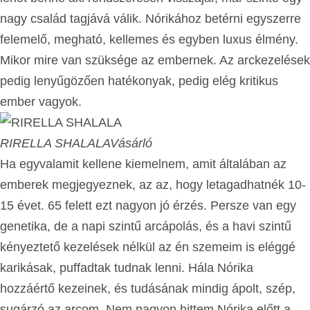
nagy család tagjává válik. Nórikához betérni egyszerre
felemelő, megható, kellemes és egyben luxus élmény.
Mikor mire van szüksége az embernek. Az arckezelések
pedig lenyűgözően hatékonyak, pedig elég kritikus
ember vagyok.
RIRELLA SHALALA
Vásárló
Ha egyvalamit kellene kiemelnem, amit általában az
emberek megjegyeznek, az az, hogy letagadhatnék 10-
15 évet. 65 felett ezt nagyon jó érzés. Persze van egy
genetika, de a napi szintű arcápolás, és a havi szintű
kényeztető kezelések nélkül az én szemeim is eléggé
karikásak, puffadtak tudnak lenni. Hála Nórika
hozzáértő kezeinek, és tudásának mindig ápolt, szép,
sugárzó az arcom. Nem nagyon hittem Nórika előtt a