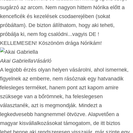
sugárzó az arcom. Nem nagyon hittem Nórika előtt a
kenceficék és kezelések csodaerejében (sokat
próbáltam). De bizton állíthatom, hogy aki teheti,
próbálja ki, nem fog csalódni...vagyis DE !
KELLEMESEN! Köszönöm drága Nórikám!
Akai Gabriella
Vásárló
A legjobb érzés olyan helyen vásárolni, ahol ismernek,
figyelnek az emberre, nem rásóznak egy hatvanadik
felesleges terméket, hanem pont azt kapom amire
szüksege van a bőrömnek, ha feleslegesen
választanék, azt is megmondják. Mindezt a
legkedvesebb hangnemmel ötvözve. Alapvetően a
magyar kisvállalkozásokat támogatom, de itt biztos
lehet benne aki rendszeresen visszajár, már szinte egy