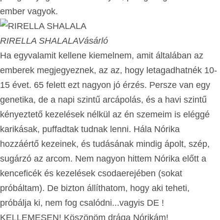
ember vagyok.
RIRELLA SHALALA
Vásárló
Ha egyvalamit kellene kiemelnem, amit általában az
emberek megjegyeznek, az az, hogy letagadhatnék 10-
15 évet. 65 felett ezt nagyon jó érzés. Persze van egy
genetika, de a napi szintű arcápolás, és a havi szintű
kényeztető kezelések nélkül az én szemeim is eléggé
karikásak, puffadtak tudnak lenni. Hála Nórika
hozzáértő kezeinek, és tudásának mindig ápolt, szép,
sugárzó az arcom. Nem nagyon hittem Nórika előtt a
kenceficék és kezelések csodaerejében (sokat
próbáltam). De bizton állíthatom, hogy aki teheti,
próbálja ki, nem fog csalódni...vagyis DE !
KELLEMESEN! Köszönöm drága Nórikám!