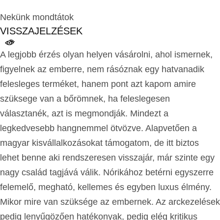
Nekünk mondtátok
VISSZAJELZÉSEK
A legjobb érzés olyan helyen vásárolni, ahol ismernek,
figyelnek az emberre, nem rásóznak egy hatvanadik
felesleges terméket, hanem pont azt kapom amire
szüksege van a bőrömnek, ha feleslegesen
választanék, azt is megmondják. Mindezt a
legkedvesebb hangnemmel ötvözve. Alapvetően a
magyar kisvállalkozásokat támogatom, de itt biztos
lehet benne aki rendszeresen visszajár, már szinte egy
nagy család tagjává válik. Nórikához betérni egyszerre
felemelő, megható, kellemes és egyben luxus élmény.
Mikor mire van szüksége az embernek. Az arckezelések
pedig lenyűgözően hatékonyak, pedig elég kritikus