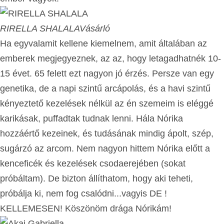
RIRELLA SHALALA
Vásárló
Ha egyvalamit kellene kiemelnem, amit általában az
emberek megjegyeznek, az az, hogy letagadhatnék 10-
15 évet. 65 felett ezt nagyon jó érzés. Persze van egy
genetika, de a napi szintű arcápolás, és a havi szintű
kényeztető kezelések nélkül az én szemeim is eléggé
karikásak, puffadtak tudnak lenni. Hála Nórika
hozzáértő kezeinek, és tudásának mindig ápolt, szép,
sugárzó az arcom. Nem nagyon hittem Nórika előtt a
kenceficék és kezelések csodaerejében (sokat
próbáltam). De bizton állíthatom, hogy aki teheti,
próbálja ki, nem fog csalódni...vagyis DE !
KELLEMESEN! Köszönöm drága Nórikám!