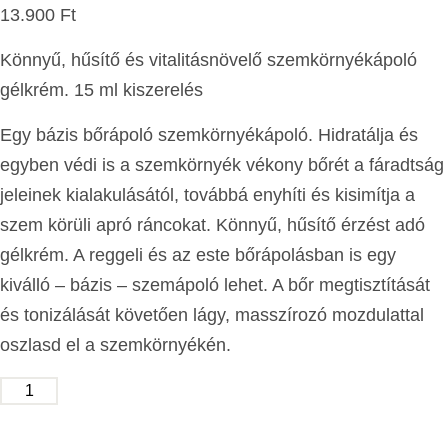
13.900
Ft
Könnyű, hűsítő és vitalitásnövelő szemkörnyékápoló
gélkrém. 15 ml kiszerelés
Egy bázis bőrápoló szemkörnyékápoló. Hidratálja és
egyben védi is a szemkörnyék vékony bőrét a fáradtság
jeleinek kialakulásától, továbbá enyhíti és kisimítja a
szem körüli apró ráncokat. Könnyű, hűsítő érzést adó
gélkrém. A reggeli és az este bőrápolásban is egy
kiválló – bázis – szemápoló lehet. A bőr megtisztítását
és tonizálását követően lágy, masszírozó mozdulattal
oszlasd el a szemkörnyékén.
KOSÁRBA TESZEM