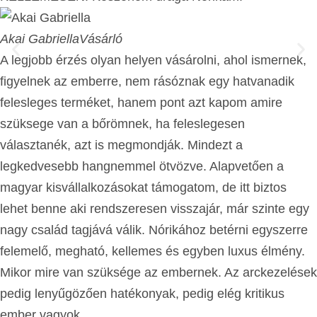
Akai Gabriella
Vásárló
A legjobb érzés olyan helyen vásárolni, ahol ismernek,
figyelnek az emberre, nem rásóznak egy hatvanadik
felesleges terméket, hanem pont azt kapom amire
szüksege van a bőrömnek, ha feleslegesen
választanék, azt is megmondják. Mindezt a
legkedvesebb hangnemmel ötvözve. Alapvetően a
magyar kisvállalkozásokat támogatom, de itt biztos
lehet benne aki rendszeresen visszajár, már szinte egy
nagy család tagjává válik. Nórikához betérni egyszerre
felemelő, megható, kellemes és egyben luxus élmény.
Mikor mire van szüksége az embernek. Az arckezelések
pedig lenyűgözően hatékonyak, pedig elég kritikus
ember vagyok.