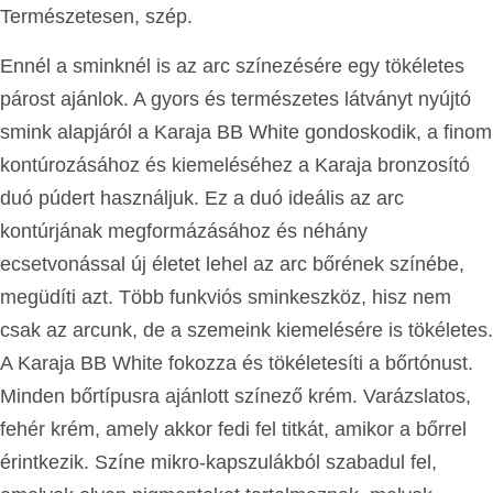
Természetesen, szép.
Ennél a sminknél is az arc színezésére egy tökéletes
párost ajánlok. A gyors és természetes látványt nyújtó
smink alapjáról a Karaja BB White gondoskodik, a finom
kontúrozásához és kiemeléséhez a Karaja bronzosító
duó púdert használjuk. Ez a duó ideális az arc
kontúrjának megformázásához és néhány
ecsetvonással új életet lehel az arc bőrének színébe,
megüdíti azt. Több funkviós sminkeszköz, hisz nem
csak az arcunk, de a szemeink kiemelésére is tökéletes.
A Karaja BB White fokozza és tökéletesíti a bőrtónust.
Minden bőrtípusra ajánlott színező krém. Varázslatos,
fehér krém, amely akkor fedi fel titkát, amikor a bőrrel
érintkezik. Színe mikro-kapszulákból szabadul fel,