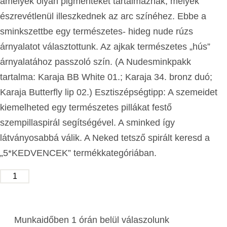
amelyek olyan pigmenteket tartalmaznak, melyek
észrevétlenül illeszkednek az arc színéhez. Ebbe a
sminkszettbe egy természetes- hideg nude rúzs
árnyalatot választottunk. Az ajkak természetes „hús”
árnyalatához passzoló szín. (A Nudesminkpakk
tartalma: Karaja BB White 01.; Karaja 34. bronz duó;
Karaja Butterfly lip 02.) Esztiszépségtipp: A szemeidet
kiemelheted egy természetes pillákat festő
szempillaspirál segítségével. A sminked így
látványosabbá válik. A Neked tetsző spirált keresd a
„5*KEDVENCEK” termékkategóriában.
KOSÁRBA TESZEM
Munkaidőben 1 órán belül válaszolunk