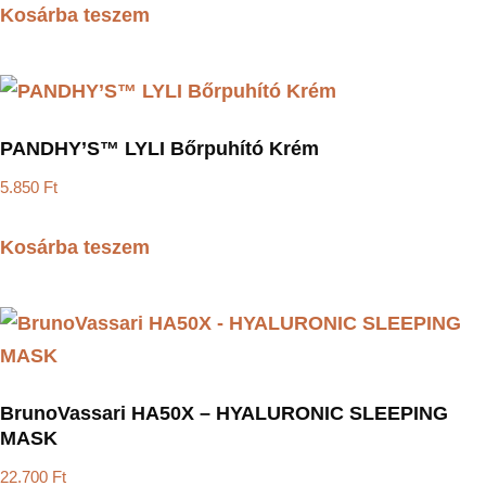
Kosárba teszem
PANDHY’S™ LYLI Bőrpuhító Krém
5.850
Ft
Kosárba teszem
BrunoVassari HA50X – HYALURONIC SLEEPING
MASK
22.700
Ft