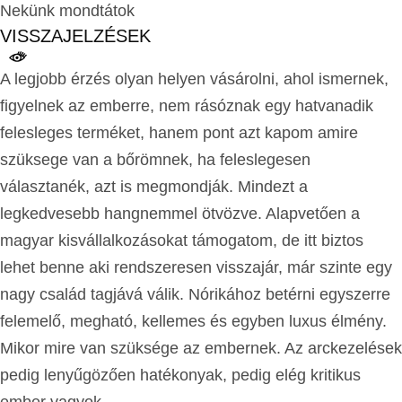
Nekünk mondtátok
VISSZAJELZÉSEK
A legjobb érzés olyan helyen vásárolni, ahol ismernek,
figyelnek az emberre, nem rásóznak egy hatvanadik
felesleges terméket, hanem pont azt kapom amire
szüksege van a bőrömnek, ha feleslegesen
választanék, azt is megmondják. Mindezt a
legkedvesebb hangnemmel ötvözve. Alapvetően a
magyar kisvállalkozásokat támogatom, de itt biztos
lehet benne aki rendszeresen visszajár, már szinte egy
nagy család tagjává válik. Nórikához betérni egyszerre
felemelő, megható, kellemes és egyben luxus élmény.
Mikor mire van szüksége az embernek. Az arckezelések
pedig lenyűgözően hatékonyak, pedig elég kritikus
ember vagyok.