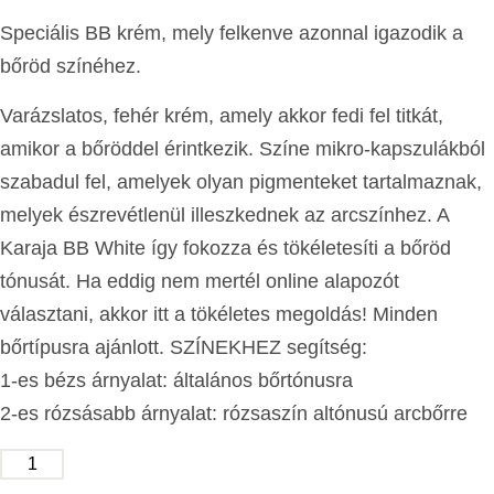
Speciális BB krém, mely felkenve azonnal igazodik a
bőröd színéhez.
Varázslatos, fehér krém, amely akkor fedi fel titkát,
amikor a bőröddel érintkezik. Színe mikro-kapszulákból
szabadul fel, amelyek olyan pigmenteket tartalmaznak,
melyek észrevétlenül illeszkednek az arcszínhez. A
Karaja BB White így fokozza és tökéletesíti a bőröd
tónusát. Ha eddig nem mertél online alapozót
választani, akkor itt a tökéletes megoldás! Minden
bőrtípusra ajánlott. SZÍNEKHEZ segítség:
1-es bézs árnyalat: általános bőrtónusra
2-es rózsásabb árnyalat: rózsaszín altónusú arcbőrre
KOSÁRBA TESZEM