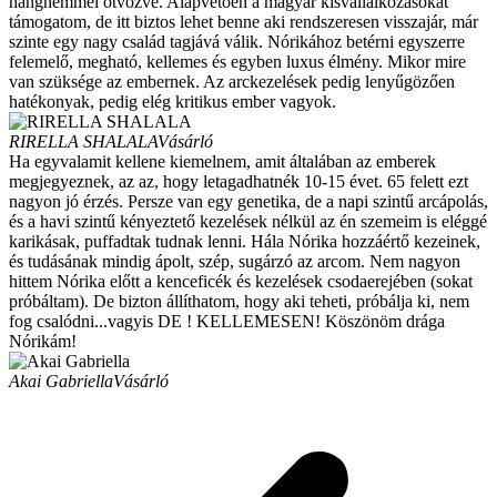
hangnemmel ötvözve. Alapvetően a magyar kisvállalkozásokat
támogatom, de itt biztos lehet benne aki rendszeresen visszajár, már
szinte egy nagy család tagjává válik. Nórikához betérni egyszerre
felemelő, megható, kellemes és egyben luxus élmény. Mikor mire
van szüksége az embernek. Az arckezelések pedig lenyűgözően
hatékonyak, pedig elég kritikus ember vagyok.
RIRELLA SHALALA
Vásárló
Ha egyvalamit kellene kiemelnem, amit általában az emberek
megjegyeznek, az az, hogy letagadhatnék 10-15 évet. 65 felett ezt
nagyon jó érzés. Persze van egy genetika, de a napi szintű arcápolás,
és a havi szintű kényeztető kezelések nélkül az én szemeim is eléggé
karikásak, puffadtak tudnak lenni. Hála Nórika hozzáértő kezeinek,
és tudásának mindig ápolt, szép, sugárzó az arcom. Nem nagyon
hittem Nórika előtt a kenceficék és kezelések csodaerejében (sokat
próbáltam). De bizton állíthatom, hogy aki teheti, próbálja ki, nem
fog csalódni...vagyis DE ! KELLEMESEN! Köszönöm drága
Nórikám!
Akai Gabriella
Vásárló