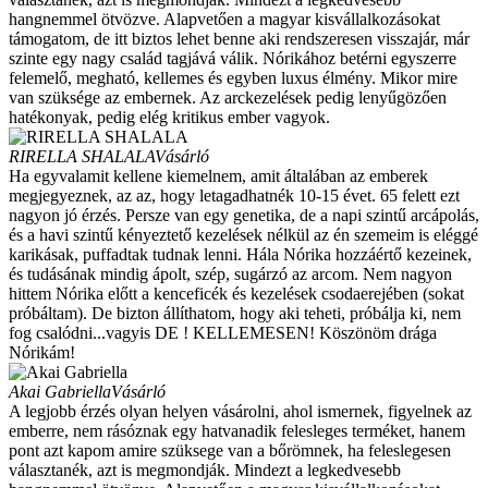
hangnemmel ötvözve. Alapvetően a magyar kisvállalkozásokat
támogatom, de itt biztos lehet benne aki rendszeresen visszajár, már
szinte egy nagy család tagjává válik. Nórikához betérni egyszerre
felemelő, megható, kellemes és egyben luxus élmény. Mikor mire
van szüksége az embernek. Az arckezelések pedig lenyűgözően
hatékonyak, pedig elég kritikus ember vagyok.
RIRELLA SHALALA
Vásárló
Ha egyvalamit kellene kiemelnem, amit általában az emberek
megjegyeznek, az az, hogy letagadhatnék 10-15 évet. 65 felett ezt
nagyon jó érzés. Persze van egy genetika, de a napi szintű arcápolás,
és a havi szintű kényeztető kezelések nélkül az én szemeim is eléggé
karikásak, puffadtak tudnak lenni. Hála Nórika hozzáértő kezeinek,
és tudásának mindig ápolt, szép, sugárzó az arcom. Nem nagyon
hittem Nórika előtt a kenceficék és kezelések csodaerejében (sokat
próbáltam). De bizton állíthatom, hogy aki teheti, próbálja ki, nem
fog csalódni...vagyis DE ! KELLEMESEN! Köszönöm drága
Nórikám!
Akai Gabriella
Vásárló
A legjobb érzés olyan helyen vásárolni, ahol ismernek, figyelnek az
emberre, nem rásóznak egy hatvanadik felesleges terméket, hanem
pont azt kapom amire szüksege van a bőrömnek, ha feleslegesen
választanék, azt is megmondják. Mindezt a legkedvesebb