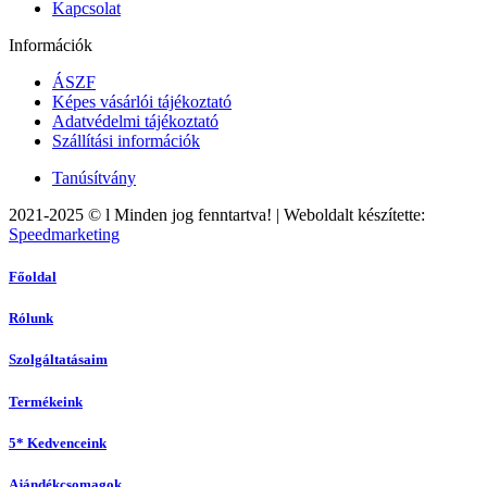
Kapcsolat
Információk
ÁSZF
Képes vásárlói tájékoztató
Adatvédelmi tájékoztató
Szállítási információk
Tanúsítvány
2021-2025 © l Minden jog fenntartva! | Weboldalt készítette:
Speedmarketing
Főoldal
Rólunk
Szolgáltatásaim
Termékeink
5* Kedvenceink
Ajándékcsomagok