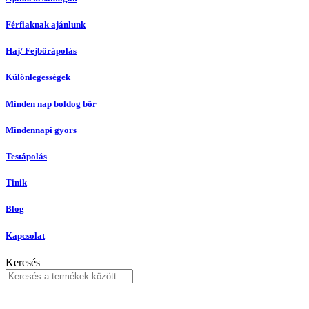
Férfiaknak ajánlunk
Haj/ Fejbőrápolás
Különlegességek
Minden nap boldog bőr
Mindennapi gyors
Testápolás
Tinik
Blog
Kapcsolat
Keresés