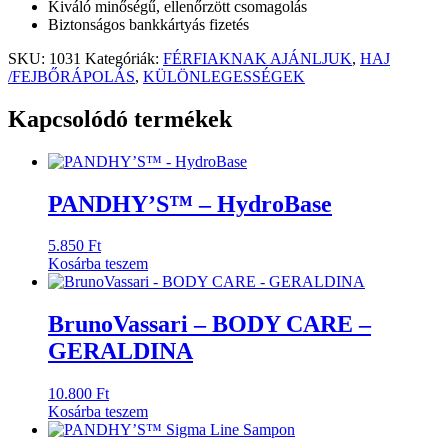
Kiváló minőségű, ellenőrzött csomagolás
Biztonságos bankkártyás fizetés
SKU:
1031
Kategóriák:
FÉRFIAKNAK AJÁNLJUK
,
HAJ
/FEJBŐRÁPOLÁS
,
KÜLÖNLEGESSÉGEK
Kapcsolódó termékek
PANDHY’S™ – HydroBase
5.850
Ft
Kosárba teszem
BrunoVassari – BODY CARE –
GERALDINA
10.800
Ft
Kosárba teszem