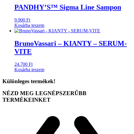
PANDHY’S™ Sigma Line Sampon
9.900
Ft
Kosárba teszem
BrunoVassari – KIANTY – SERUM-
VITE
24.700
Ft
Kosárba teszem
Különleges termékek!
NÉZD MEG LEGNÉPSZERŰBB
TERMÉKEINKET