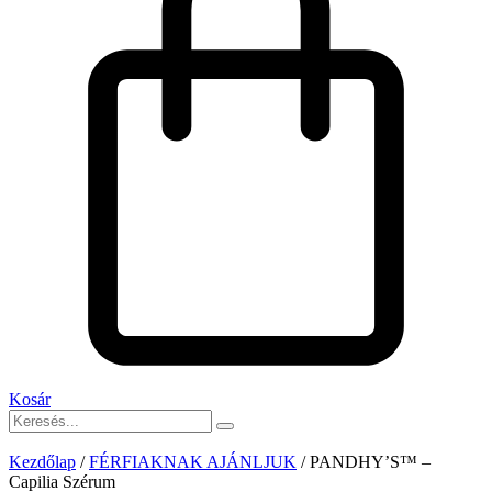
Kosár
Kezdőlap
/
FÉRFIAKNAK AJÁNLJUK
/ PANDHY’S™ –
Capilia Szérum