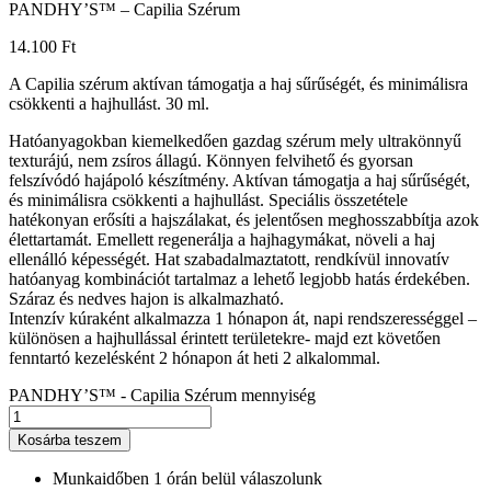
PANDHY’S™ – Capilia Szérum
14.100
Ft
A Capilia szérum aktívan támogatja a haj sűrűségét, és minimálisra
csökkenti a hajhullást. 30 ml.
Hatóanyagokban kiemelkedően gazdag szérum mely ultrakönnyű
texturájú, nem zsíros állagú. Könnyen felvihető és gyorsan
felszívódó hajápoló készítmény. Aktívan támogatja a haj sűrűségét,
és minimálisra csökkenti a hajhullást. Speciális összetétele
hatékonyan erősíti a hajszálakat, és jelentősen meghosszabbítja azok
élettartamát. Emellett regenerálja a hajhagymákat, növeli a haj
ellenálló képességét. Hat szabadalmaztatott, rendkívül innovatív
hatóanyag kombinációt tartalmaz a lehető legjobb hatás érdekében.
Száraz és nedves hajon is alkalmazható.
Intenzív kúraként alkalmazza 1 hónapon át, napi rendszerességgel –
különösen a hajhullással érintett területekre- majd ezt követően
fenntartó kezelésként 2 hónapon át heti 2 alkalommal.
PANDHY’S™ - Capilia Szérum mennyiség
Kosárba teszem
Munkaidőben 1 órán belül válaszolunk