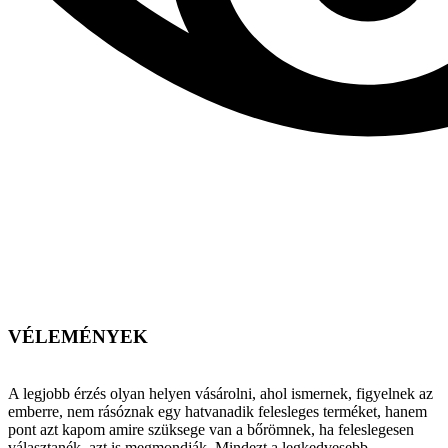
VÉLEMÉNYEK
A legjobb érzés olyan helyen vásárolni, ahol ismernek, figyelnek az
emberre, nem rásóznak egy hatvanadik felesleges terméket, hanem
pont azt kapom amire szüksege van a bőrömnek, ha feleslegesen
választanék, azt is megmondják. Mindezt a legkedvesebb