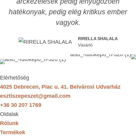
arckezelések pedig lenyűgözően
hatékonyak, pedig elég kritikus ember
vagyok.
RIRELLA SHALALA
Vásárló
Elérhetőség
4025 Debrecen, Piac u. 41. Belvárosi Udvarház
esztiszepeszet@gmail.com
+36 30 207 1769
Oldalak
Rólunk
Termékek