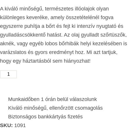
A kiváló minőségű, természetes illóolajok olyan
különleges keveréke, amely összetételénél fogva
egyszerre puhítja a bőrt és fejt ki intenzív nyugtató és
gyulladáscsökkentő hatást. Az olaj gyulladt szőrtüszők,
aknék, vagy egyéb lobos bőrhibák helyi kezelésében is
varázslatos és gyors eredményt hoz. Mi azt tartjuk,
hogy egy háztartásból sem hiányozhat!
KOSÁRBA TESZEM
Munkaidőben 1 órán belül válaszolunk
Kiváló minőségű, ellenőrzött csomagolás
Biztonságos bankkártyás fizetés
SKU:
1091