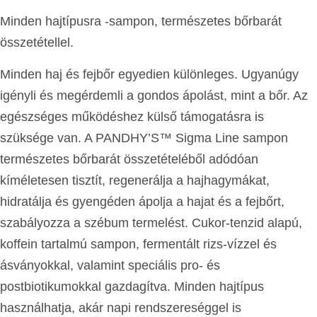
Minden hajtípusra -sampon, természetes bőrbarát
összetétellel.
Minden haj és fejbőr egyedien különleges. Ugyanúgy
igényli és megérdemli a gondos ápolást, mint a bőr. Az
egészséges működéshez külső támogatásra is
szüksége van. A PANDHY’S™ Sigma Line sampon
természetes bőrbarát összetételéből adódóan
kíméletesen tisztít, regenerálja a hajhagymákat,
hidratálja és gyengéden ápolja a hajat és a fejbőrt,
szabályozza a szébum termelést. Cukor-tenzid alapú,
koffein tartalmú sampon, fermentált rizs-vízzel és
ásványokkal, valamint speciális pro- és
postbiotikumokkal gazdagítva. Minden hajtípus
használhatja, akár napi rendszereséggel is