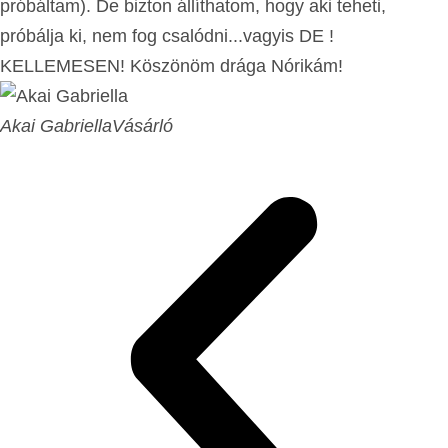
próbáltam). De bizton állíthatom, hogy aki teheti,
próbálja ki, nem fog csalódni...vagyis DE !
KELLEMESEN! Köszönöm drága Nórikám!
Akai Gabriella
Vásárló