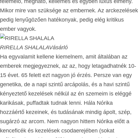
felemelő, megható, kellemes és egyben luxus élmény.
Mikor mire van szüksége az embernek. Az arckezelések
pedig lenyűgözően hatékonyak, pedig elég kritikus
ember vagyok.
RIRELLA SHALALA
Vásárló
Ha egyvalamit kellene kiemelnem, amit általában az
emberek megjegyeznek, az az, hogy letagadhatnék 10-
15 évet. 65 felett ezt nagyon jó érzés. Persze van egy
genetika, de a napi szintű arcápolás, és a havi szintű
kényeztető kezelések nélkül az én szemeim is eléggé
karikásak, puffadtak tudnak lenni. Hála Nórika
hozzáértő kezeinek, és tudásának mindig ápolt, szép,
sugárzó az arcom. Nem nagyon hittem Nórika előtt a
kenceficék és kezelések csodaerejében (sokat