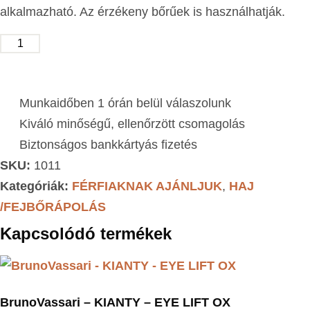
alkalmazható. Az érzékeny bőrűek is használhatják.
KOSÁRBA TESZEM
Munkaidőben 1 órán belül válaszolunk
Kiváló minőségű, ellenőrzött csomagolás
Biztonságos bankkártyás fizetés
SKU:
1011
Kategóriák:
FÉRFIAKNAK AJÁNLJUK
,
HAJ
/FEJBŐRÁPOLÁS
Kapcsolódó termékek
BrunoVassari – KIANTY – EYE LIFT OX