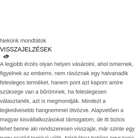
Nekünk mondtátok
VISSZAJELZÉSEK
A legjobb érzés olyan helyen vásárolni, ahol ismernek,
figyelnek az emberre, nem rásóznak egy hatvanadik
felesleges terméket, hanem pont azt kapom amire
szüksege van a bőrömnek, ha feleslegesen
választanék, azt is megmondják. Mindezt a
legkedvesebb hangnemmel ötvözve. Alapvetően a
magyar kisvállalkozásokat támogatom, de itt biztos
lehet benne aki rendszeresen visszajár, már szinte egy
nagy család tagjává válik. Nórikához betérni egyszerre