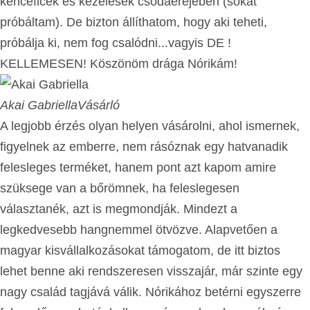
kenceficék és kezelések csodaerejében (sokat
próbáltam). De bizton állíthatom, hogy aki teheti,
próbálja ki, nem fog csalódni...vagyis DE !
KELLEMESEN! Köszönöm drága Nórikám!
Akai Gabriella
Vásárló
A legjobb érzés olyan helyen vásárolni, ahol ismernek,
figyelnek az emberre, nem rásóznak egy hatvanadik
felesleges terméket, hanem pont azt kapom amire
szüksege van a bőrömnek, ha feleslegesen
választanék, azt is megmondják. Mindezt a
legkedvesebb hangnemmel ötvözve. Alapvetően a
magyar kisvállalkozásokat támogatom, de itt biztos
lehet benne aki rendszeresen visszajár, már szinte egy
nagy család tagjává válik. Nórikához betérni egyszerre