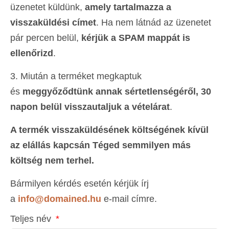
üzenetet küldünk,
amely tartalmazza a
visszaküldési címet
. Ha nem látnád az üzenetet
pár percen belül,
kérjük a SPAM mappát is
ellenőrizd
.
3. Miután a terméket megkaptuk
és
meggyőződtünk annak sértetlenségéről, 30
napon belül visszautaljuk a vételárat
.
A termék visszaküldésének költségének kívül
az elállás kapcsán Téged semmilyen más
költség nem terhel.
Bármilyen kérdés esetén kérjük írj
a
info@domained.hu
e-mail címre.
Teljes név